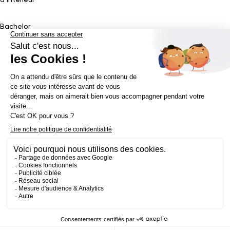
d’Intérieur
Bachelor
Bachelor Design Graphique
Bachelor Architecture d’intérieur
Bachelor Conception UI (en alternance)
Bachelor Cinéma
d’Animation 2D/3D
Bachelor Game
&
Interactive Design
Bachelor Game
Mastère
Mastères en Direction Artistique
Mastère Architecture
d’intérieur
&
Scénographie (en alternance)
Mastère UX/UI Design
(en alternance)
Mastère Webdesigner (en alternance)
Mastère
Cinéma d’Animation
Mastère Game
Établissement d’enseignement supérieur privé - ECV 2019 ©
Mentions légales
Politique de confidentialité
Conditions Générales de Ventes
Contact Presse
Réalisé par
La Jungle