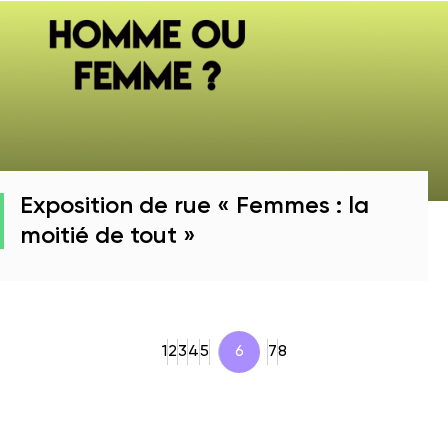
Exposition de rue « Femmes : la
moitié de tout »
1
2
3
4
5
6
7
8