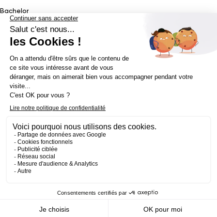
Bachelor
Bachelor Design Graphique
Bachelor Architecture d’intérieur
Bachelor Conception UI (en alternance)
Bachelor Cinéma
d’Animation 2D/3D
Bachelor Game
&
Interactive Design
Bachelor Game
Mastère
Mastères en Direction Artistique
Mastère Architecture
d’intérieur
&
Scénographie (en alternance)
Mastère UX/UI Design
(en alternance)
Mastère Webdesigner (en alternance)
Mastère
Cinéma d’Animation
Mastère Game
Établissement d’enseignement supérieur privé - ECV 2019 ©
Mentions légales
Politique de confidentialité
Conditions Générales de Ventes
Contact Presse
Réalisé par
La Jungle
@ecv2026