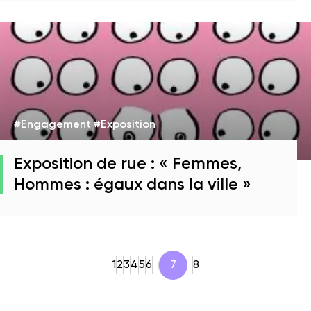
#Engagement #Exposition
Exposition de rue : « Femmes,
Hommes : égaux dans la ville »
1
2
3
4
5
6
7
8