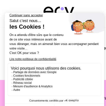
NOS CAMPUS
Écoles
Paris
Bordeaux
École de Direction Artisti
Nantes
Lille
Aix-en-Provence
Strasbourg