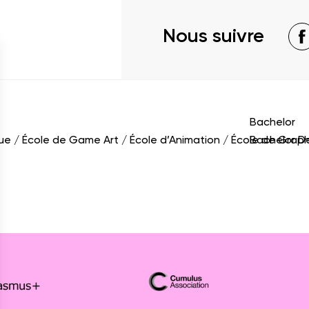
Nous suivre
Bachelor
que
École de Game Art
École d’Animation
École de Grap
Bachelor D