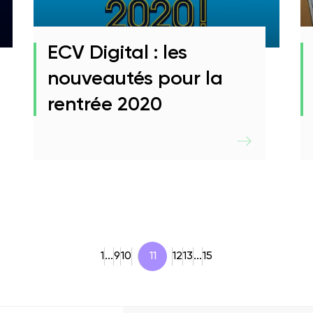
ECV Digital : les
nouveautés pour la
rentrée 2020
1
...
9
10
11
12
13
...
15