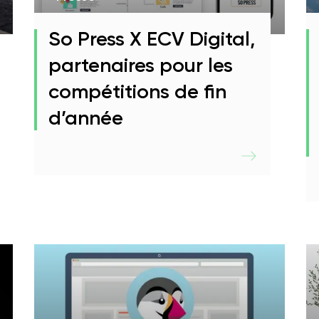
FAQ
Handi’Accueilla
2D/3D
So Press X ECV Digital,
partenaires pour les
compétitions de fin
d’année