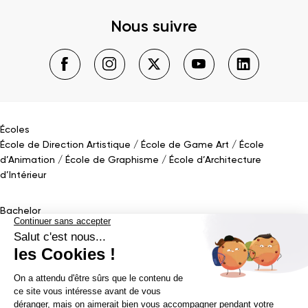
Nous suivre
Écoles
École de Direction Artistique
École de Game Art
École
d’Animation
École de Graphisme
École d’Architecture
d’Intérieur
Bachelor
Bachelor Design Graphique
Bachelor Architecture d’intérieur
Bachelor Conception UI (en alternance)
Bachelor Cinéma
d’Animation 2D/3D
Bachelor Game
&
Interactive Design
Bachelor Game
Mastère