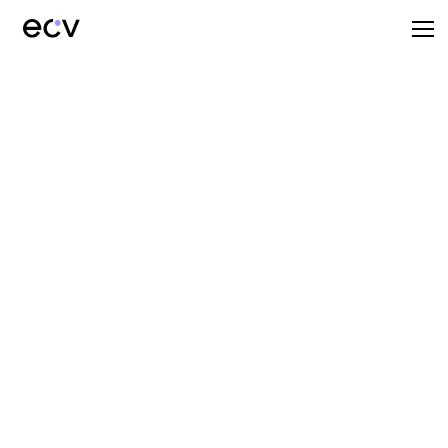
ECV Nantes
animation 2D
et 3D