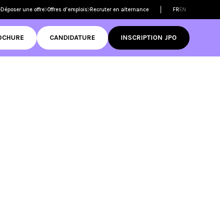
Déposer une offre
Offres d’emplois
Recruter en alternance
FR
EN
OCHURE
CANDIDATURE
INSCRIPTION JPO
Filtrer les
formations
dmission
ame
 réussir son
mer
D
tive Design
RNCP
Découvrir
ame
ditations
té