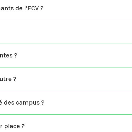
nants de l’ECV ?
antes ?
utre ?
té des campus ?
r place ?