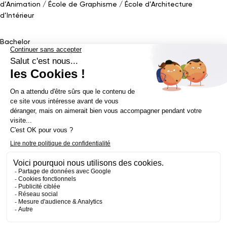
d’Animation
École de Graphisme
École d’Architecture
d’Intérieur
Bachelor
Bachelor Design Graphique
Bachelor Architecture d’intérieur
Bachelor Conception UI (en alternance)
Bachelor Cinéma
d’Animation 2D/3D
Bachelor Game
&
Interactive Design
Bachelor Game
Mastère
Mastères en Direction Artistique
Mastère Architecture
d’intérieur
&
Scénographie (en alternance)
Mastère UX/UI Design
(en alternance)
Mastère Webdesigner (en alternance)
Mastère
Cinéma d’Animation
Mastère Game
Établissement d’enseignement supérieur privé - ECV 2019 ©
Mentions légales
Politique de confidentialité
Conditions Générales de Ventes
Contact Presse