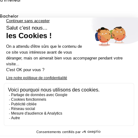
d’Intérieur
Bachelor
Bachelor Design Graphique
Bachelor Architecture d’intérieur
Bachelor Conception UI (en alternance)
Bachelor Cinéma
d’Animation 2D/3D
Bachelor Game
&
Interactive Design
Bachelor Game
Mastère
Mastères en Direction Artistique
Mastère Architecture
d’intérieur
&
Scénographie (en alternance)
Mastère UX/UI Design
(en alternance)
Mastère Webdesigner (en alternance)
Mastère
Cinéma d’Animation
Mastère Game
Établissement d’enseignement supérieur privé - ECV 2019 ©
Mentions légales
Politique de confidentialité
Conditions Générales de Ventes
Contact Presse
Réalisé par
La Jungle