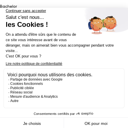
Bachelor
Bachelor Design Graphique
Bachelor Architecture d’intérieur
Bachelor Conception UI (en alternance)
Bachelor Cinéma
d’Animation 2D/3D
Bachelor Game
&
Interactive Design
Bachelor Game
Mastère
Mastères en Direction Artistique
Mastère Architecture
d’intérieur
&
Scénographie (en alternance)
Mastère UX/UI Design
(en alternance)
Mastère Webdesigner (en alternance)
Mastère
Cinéma d’Animation
Mastère Game
Établissement d’enseignement supérieur privé - ECV 2019 ©
Mentions légales
Politique de confidentialité
Conditions Générales de Ventes
Contact Presse
Réalisé par
La Jungle
@ecv2026