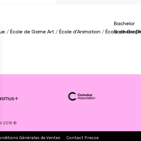
FAQ
Handi’Accueilla
2D/3D
Bachelor
que
École de Game Art
École d’Animation
École de Grap
Bachelor D
V 2019 ©
onditions Générales de Ventes
Contact Presse