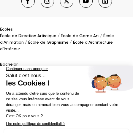
Écoles
École de Direction Artistique
École de Game Art
École
d’Animation
École de Graphisme
École d’Architecture
d’Intérieur
Bachelor
Bachelor Design Graphique
Bachelor Architecture d’intérieur
Bachelor Conception UI (en alternance)
Bachelor Cinéma
d’Animation 2D/3D
Bachelor Game
&
Interactive Design
Bachelor Game
Mastère
Mastères en Direction Artistique
Mastère Architecture
d’intérieur
&
Scénographie (en alternance)
Mastère UX/UI Design
(en alternance)
Mastère Webdesigner (en alternance)
Mastère
Cinéma d’Animation
Mastère Game