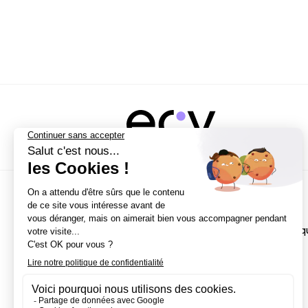
NOS CAMPUS
Écoles
Paris
Bordeaux
École de Direction Artisti
Nantes
Lille
Aix-en-Provence
Strasbourg