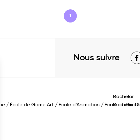
1
Nous suivre
Bachelor
que
École de Game Art
École d’Animation
École de Grap
Bachelor D