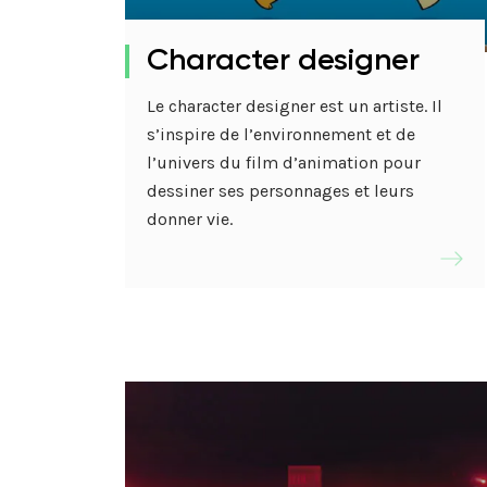
Mastères Design
Stage Découverte
and Art Direction
UX/UI Design
Character designer
Study Art and French
Mastère Direction
Language
Artistique
Le character designer est un artiste. Il
DA Design Graphique (Init.)
s’inspire de l’environnement et de
DA Design Graphique (Alt.)
l’univers du film d’animation pour
dessiner ses personnages et leurs
DA en Digital (Alt.)
donner vie.
DA en Publicité (Alt.)
DA & Typographie (Init.)
Architecture d’intérieur &
Scénographie