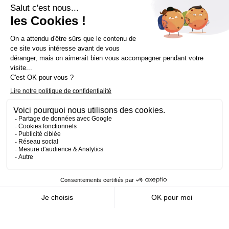
Écoles
École de Direction Artistique
École de Game Art
École
d’Animation
École de Graphisme
École d’Architecture
d’Intérieur
Bachelor
Bachelor Design Graphique
Bachelor Architecture d’intérieur
Bachelor Conception UI (en alternance)
Bachelor Cinéma
d’Animation 2D/3D
Bachelor Game
&
Interactive Design
Bachelor Game
Mastère
Mastères en Direction Artistique
Mastère Architecture
Naviguer sur la page
d’intérieur
&
Scénographie (en alternance)
Mastère UX/UI Design
(en alternance)
Mastère Webdesigner (en alternance)
Mastère
Cinéma d’Animation
Mastère Game