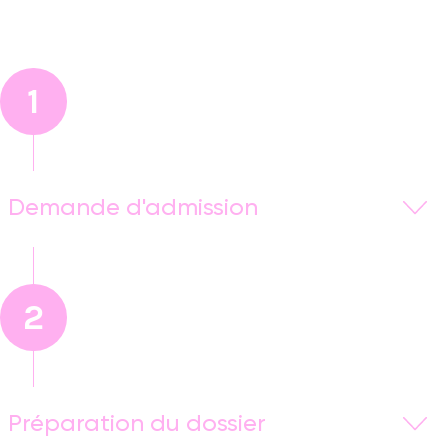
1
Demande d'admission
Suite à votre demande de
rendez-vous en ligne
ou
par
téléphone
, vous serez contacté sous 24h à 48h
pour fixer la
date de votre rendez-vous sur le
2
campus
ou
à distance
(selon votre mobilité).
Préparation du dossier