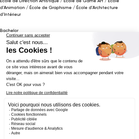
École de Direction Artistique
École de Game Art
École
d’Animation
École de Graphisme
École d’Architecture
d’Intérieur
Bachelor
Bachelor Design Graphique
Bachelor Architecture d’intérieur
Bachelor Conception UI (en alternance)
Bachelor Cinéma
d’Animation 2D/3D
Bachelor Game
&
Interactive Design
Bachelor Game
Mastère
Mastères en Direction Artistique
Mastère Architecture
d’intérieur
&
Scénographie (en alternance)
Mastère UX/UI Design
(en alternance)
Mastère Webdesigner (en alternance)
Mastère
Cinéma d’Animation
Mastère Game
Établissement d’enseignement supérieur privé - ECV 2019 ©
Mentions légales
Politique de confidentialité