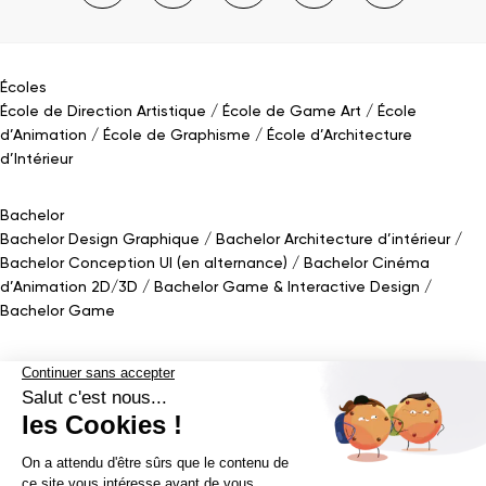
Écoles
École de Direction Artistique
École de Game Art
École
d’Animation
École de Graphisme
École d’Architecture
d’Intérieur
Bachelor
Bachelor Design Graphique
Bachelor Architecture d’intérieur
Bachelor Conception UI (en alternance)
Bachelor Cinéma
d’Animation 2D/3D
Bachelor Game
&
Interactive Design
Bachelor Game
Mastère
Mastères en Direction Artistique
Mastère Architecture
d’intérieur
&
Scénographie (en alternance)
Mastère UX/UI Design
(en alternance)
Mastère Webdesigner (en alternance)
Mastère
Cinéma d’Animation
Mastère Game