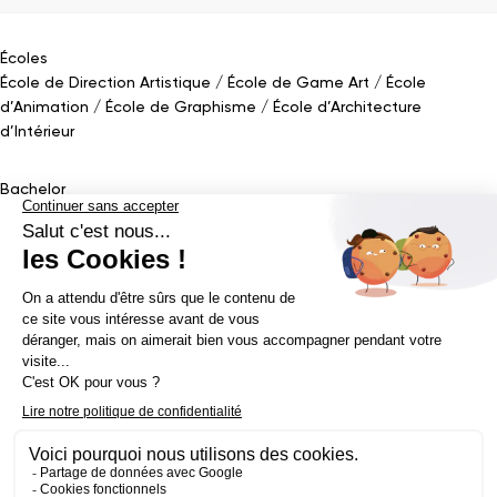
Écoles
École de Direction Artistique
École de Game Art
École
d’Animation
École de Graphisme
École d’Architecture
d’Intérieur
Bachelor
Bachelor Design Graphique
Bachelor Architecture d’intérieur
Bachelor Conception UI (en alternance)
Bachelor Cinéma
d’Animation 2D/3D
Bachelor Game
&
Interactive Design
Bachelor Game
Mastère
Mastères en Direction Artistique
Mastère Architecture
d’intérieur
&
Scénographie (en alternance)
Mastère UX/UI Design
(en alternance)
Mastère Webdesigner (en alternance)
Mastère
Cinéma d’Animation
Mastère Game