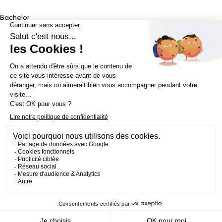
Bachelor
Bachelor Design Graphique
Bachelor Architecture d’intérieur
Bachelor Conception UI (en alternance)
Bachelor Cinéma
d’Animation 2D/3D
Bachelor Game
&
Interactive Design
Bachelor Game
Mastère
Mastères en Direction Artistique
Mastère Architecture
d’intérieur
&
Scénographie (en alternance)
Mastère UX/UI Design
(en alternance)
Mastère Webdesigner (en alternance)
Mastère
Cinéma d’Animation
Mastère Game
Établissement d’enseignement supérieur privé - ECV 2019 ©
Mentions légales
Politique de confidentialité
Conditions Générales de Ventes
Contact Presse
Réalisé par
La Jungle
@ecv2026