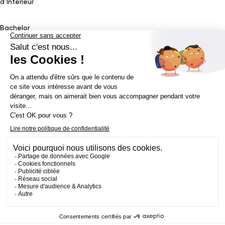
d’Intérieur
Bachelor
Bachelor Design Graphique
Bachelor Architecture d’intérieur
Bachelor Conception UI (en alternance)
Bachelor Cinéma
d’Animation 2D/3D
Bachelor Game
&
Interactive Design
Bachelor Game
Mastère
Mastères en Direction Artistique
Mastère Architecture
d’intérieur
&
Scénographie (en alternance)
Mastère UX/UI Design
(en alternance)
Mastère Webdesigner (en alternance)
Mastère
Cinéma d’Animation
Mastère Game
Établissement d’enseignement supérieur privé - ECV 2019 ©
Mentions légales
Politique de confidentialité
Conditions Générales de Ventes
Contact Presse
Réalisé par
La Jungle