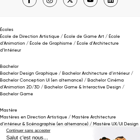
Écoles
École de Direction Artistique
École de Game Art
École
d’Animation
École de Graphisme
École d’Architecture
d’Intérieur
Bachelor
Bachelor Design Graphique
Bachelor Architecture d’intérieur
Bachelor Conception UI (en alternance)
Bachelor Cinéma
d’Animation 2D/3D
Bachelor Game
&
Interactive Design
Bachelor Game
Mastère
Mastères en Direction Artistique
Mastère Architecture
d’intérieur
&
Scénographie (en alternance)
Mastère UX/UI Design
(en alternance)
Mastère Webdesigner (en alternance)
Mastère
Cinéma d’Animation
Mastère Game