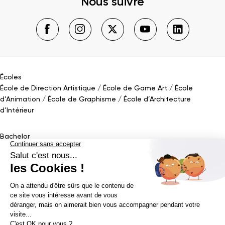
Nous suivre
Écoles
École de Direction Artistique
École de Game Art
École
d’Animation
École de Graphisme
École d’Architecture
d’Intérieur
Bachelor
Bachelor Design Graphique
Bachelor Architecture d’intérieur
Bachelor Conception UI (en alternance)
Bachelor Cinéma
d’Animation 2D/3D
Bachelor Game
&
Interactive Design
Bachelor Game
Mastère
Mastères en Direction Artistique
Mastère Architecture