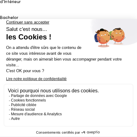
d’Intérieur
Bachelor
Bachelor Design Graphique
Bachelor Architecture d’intérieur
Bachelor Conception UI (en alternance)
Bachelor Cinéma
d’Animation 2D/3D
Bachelor Game
&
Interactive Design
Bachelor Game
Mastère
Mastères en Direction Artistique
Mastère Architecture
d’intérieur
&
Scénographie (en alternance)
Mastère UX/UI Design
(en alternance)
Mastère Webdesigner (en alternance)
Mastère
Cinéma d’Animation
Mastère Game
Établissement d’enseignement supérieur privé - ECV 2019 ©
Mentions légales
Politique de confidentialité
Conditions Générales de Ventes
Contact Presse
Réalisé par
La Jungle