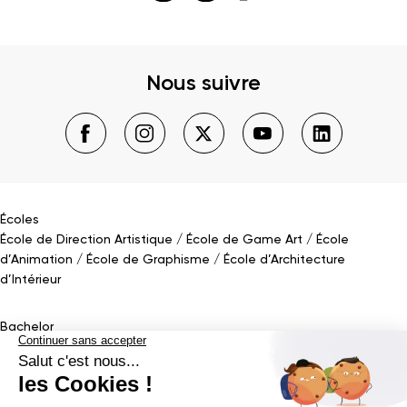
Nous suivre
Écoles
École de Direction Artistique
École de Game Art
École
d’Animation
École de Graphisme
École d’Architecture
d’Intérieur
Bachelor
Bachelor Design Graphique
Bachelor Architecture d’intérieur
Bachelor Conception UI (en alternance)
Bachelor Cinéma
d’Animation 2D/3D
Bachelor Game
&
Interactive Design