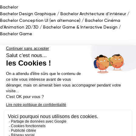
Bachelor
Bachelor Design Graphique
Bachelor Architecture d’intérieur
Bachelor Conception UI (en alternance)
Bachelor Cinéma
d’Animation 2D/3D
Bachelor Game
&
Interactive Design
Bachelor Game
Mastère
Mastères en Direction Artistique
Mastère Architecture
d’intérieur
&
Scénographie (en alternance)
Mastère UX/UI Design
(en alternance)
Mastère Webdesigner (en alternance)
Mastère
Cinéma d’Animation
Mastère Game
Établissement d’enseignement supérieur privé - ECV 2019 ©
Mentions légales
Politique de confidentialité
Conditions Générales de Ventes
Contact Presse
Réalisé par
La Jungle
@ecv2026