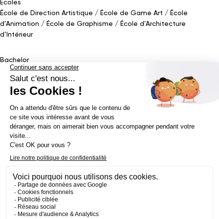
Écoles
École de Direction Artistique
École de Game Art
École
d’Animation
École de Graphisme
École d’Architecture
d’Intérieur
Bachelor
Bachelor Design Graphique
Bachelor Architecture d’intérieur
Bachelor Conception UI (en alternance)
Bachelor Cinéma
d’Animation 2D/3D
Bachelor Game
&
Interactive Design
Bachelor Game
Mastère
Mastères en Direction Artistique
Mastère Architecture
d’intérieur
&
Scénographie (en alternance)
Mastère UX/UI Design
(en alternance)
Mastère Webdesigner (en alternance)
Mastère
Cinéma d’Animation
Mastère Game
Établissement d’enseignement supérieur privé - ECV 2019 ©