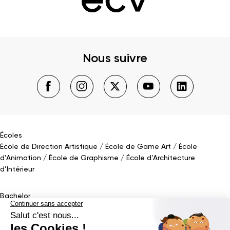
Nous suivre
Écoles
École de Direction Artistique
École de Game Art
École
d’Animation
École de Graphisme
École d’Architecture
d’Intérieur
Bachelor
Bachelor Design Graphique
Bachelor Architecture d’intérieur
Bachelor Conception UI (en alternance)
Bachelor Cinéma
d’Animation 2D/3D
Bachelor Game
&
Interactive Design