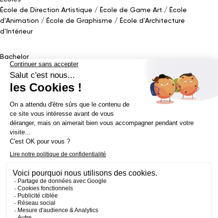
École de Direction Artistique
École de Game Art
École
d’Animation
École de Graphisme
École d’Architecture
d’Intérieur
Bachelor
Bachelor Design Graphique
Bachelor Architecture d’intérieur
Bachelor Conception UI (en alternance)
Bachelor Cinéma
d’Animation 2D/3D
Bachelor Game
&
Interactive Design
Bachelor Game
Mastère
Mastères en Direction Artistique
Mastère Architecture
d’intérieur
&
Scénographie (en alternance)
Mastère UX/UI Design
(en alternance)
Mastère Webdesigner (en alternance)
Mastère
Cinéma d’Animation
Mastère Game
Établissement d’enseignement supérieur privé - ECV 2019 ©
Mentions légales
Politique de confidentialité