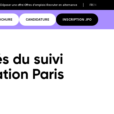
Déposer une offre
Offres d’emplois
Recruter en alternance
FR
EN
OCHURE
CANDIDATURE
INSCRIPTION JPO
Filtrer les
s du suivi
formations
dmission
ame
tion Paris
 réussir son
mer
D
tive Design
RNCP
ame
Découvrir
ditations
té