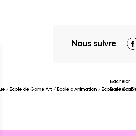
Nous suivre
Bachelor
que
École de Game Art
École d’Animation
École de Grap
Bachelor D