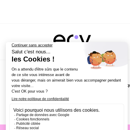
NOS CAMPUS
Écoles
Paris
Bordeaux
École de Direction Artisti
Nantes
Lille
Aix-en-Provence
Strasbourg