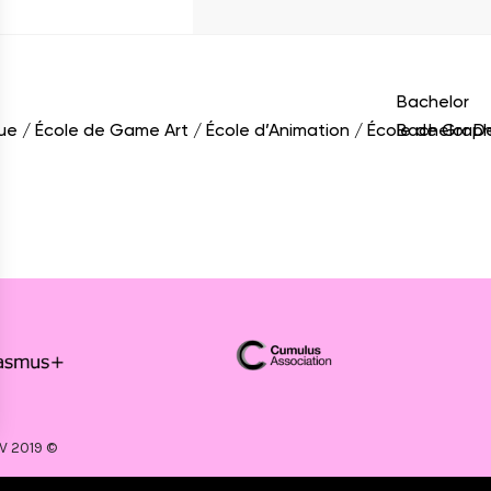
Bachelor
que
École de Game Art
École d’Animation
École de Grap
Bachelor D
V 2019 ©