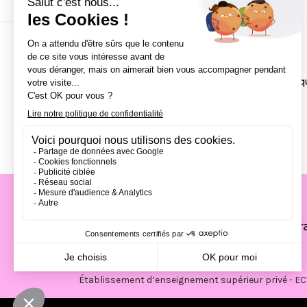
NOS CAMPUS
Écoles
Paris
Bordeaux
École de Direction Artisti
Nantes
Lille
Aix-en-Provence
Strasbourg
Établissement d’enseignement supérieur privé - EC