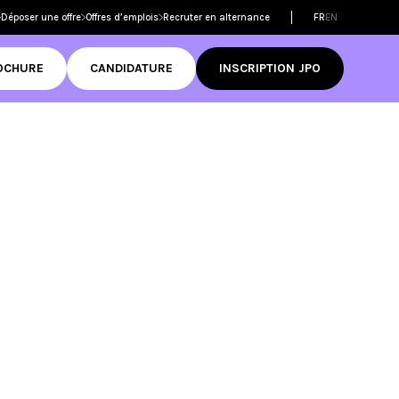
Déposer une offre
Offres d’emplois
Recruter en alternance
FR
EN
OCHURE
CANDIDATURE
INSCRIPTION JPO
Filtrer les
formations
dmission
ame
 réussir son
mer
D
tive Design
RNCP
ame
Découvrir
ditations
té