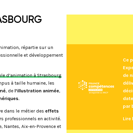
RASBOURG
imation, répartie sur un
fessionnelle et développement
Ce p
Expe
ole d’animation à Strasbourg
de n
pus à taille humaine, les
déli
imé
, de
l’illustration animée
,
déci
mériques
.
date
par 
 dans le métier des
effets
 professionnels en activité.
Lire 
e, Nantes, Aix-en-Provence et