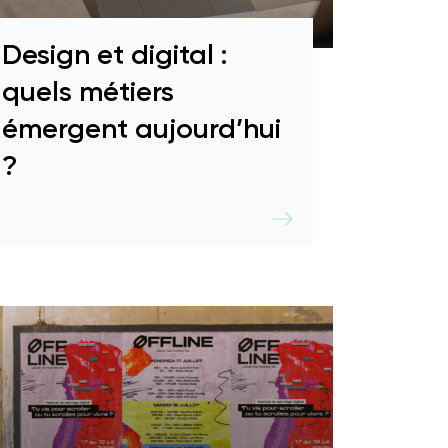
En savoir plus
nte
Design et digital :
quels métiers
émergent aujourd’hui
?