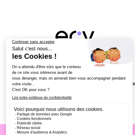
NOS CAMPUS
Écoles
Paris
Bordeaux
École de Direction Artisti
Nantes
Lille
Aix-en-Provence
Strasbourg