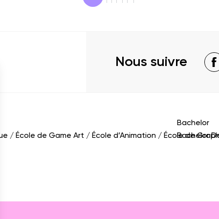
Nous suivre
Bachelor
que
École de Game Art
École d’Animation
École de Grap
Bachelor D