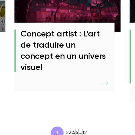
Concept artist : L’art
de traduire un
concept en un univers
visuel
1
2
3
4
5
...
12