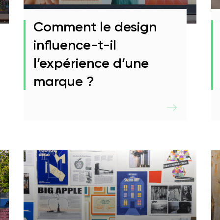
FAQ
Handi’Accueilla
2D/3D
Comment le design
influence-t-il
l’expérience d’une
marque ?