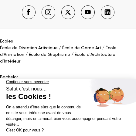
Écoles
École de Direction Artistique
École de Game Art
École
d’Animation
École de Graphisme
École d’Architecture
d’Intérieur
Bachelor
Bachelor Design Graphique
Bachelor Architecture d’intérieur
Bachelor Conception UI (en alternance)
Bachelor Cinéma
d’Animation 2D/3D
Bachelor Game
&
Interactive Design
Bachelor Game
Mastère
Mastères en Direction Artistique
Mastère Architecture
d’intérieur
&
Scénographie (en alternance)
Mastère UX/UI Design