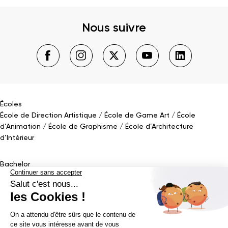
Nous suivre
Écoles
École de Direction Artistique
École de Game Art
École
d’Animation
École de Graphisme
École d’Architecture
d’Intérieur
Bachelor
Bachelor Design Graphique
Bachelor Architecture d’intérieur
Bachelor Conception UI (en alternance)
Bachelor Cinéma
d’Animation 2D/3D
Bachelor Game
&
Interactive Design
Bachelor Game