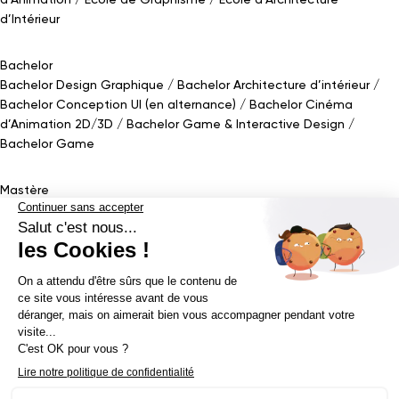
d’Intérieur
Bachelor
Bachelor Design Graphique
Bachelor Architecture d’intérieur
Bachelor Conception UI (en alternance)
Bachelor Cinéma
d’Animation 2D/3D
Bachelor Game
&
Interactive Design
Bachelor Game
Mastère
Mastères en Direction Artistique
Mastère Architecture
d’intérieur
&
Scénographie (en alternance)
Mastère UX/UI Design
(en alternance)
Mastère Webdesigner (en alternance)
Mastère
Cinéma d’Animation
Mastère Game
Établissement d’enseignement supérieur privé - ECV 2019 ©
Mentions légales
Politique de confidentialité
Conditions Générales de Ventes
Contact Presse