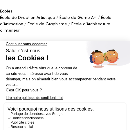
Écoles
École de Direction Artistique
École de Game Art
École
d’Animation
École de Graphisme
École d’Architecture
Naviguer sur la page
d’Intérieur
Bachelor
Bachelor Design Graphique
Bachelor Architecture d’intérieur
Bachelor Conception UI (en alternance)
Bachelor Cinéma
d’Animation 2D/3D
Bachelor Game
&
Interactive Design
Bachelor Game
Mastère
Mastères en Direction Artistique
Mastère Architecture
d’intérieur
&
Scénographie (en alternance)
Mastère UX/UI Design
(en alternance)
Mastère Webdesigner (en alternance)
Mastère
Cinéma d’Animation
Mastère Game
Établissement d’enseignement supérieur privé - ECV 2019 ©