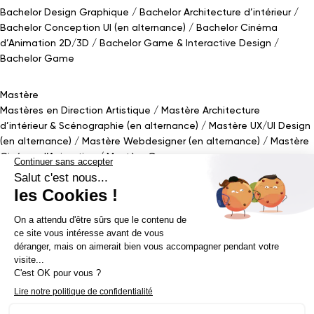
Bachelor Design Graphique
Bachelor Architecture d’intérieur
Bachelor Conception UI (en alternance)
Bachelor Cinéma
d’Animation 2D/3D
Bachelor Game
&
Interactive Design
Bachelor Game
Mastère
Mastères en Direction Artistique
Mastère Architecture
d’intérieur
&
Scénographie (en alternance)
Mastère UX/UI Design
(en alternance)
Mastère Webdesigner (en alternance)
Mastère
Cinéma d’Animation
Mastère Game
Établissement d’enseignement supérieur privé - ECV 2019 ©
Mentions légales
Politique de confidentialité
Conditions Générales de Ventes
Contact Presse
Réalisé par
La Jungle
@ecv2026