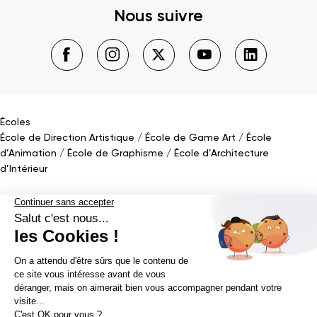
Nous suivre
Écoles
École de Direction Artistique
École de Game Art
École
d’Animation
École de Graphisme
École d’Architecture
d’Intérieur
Bachelor
Bachelor Design Graphique
Bachelor Architecture d’intérieur
Bachelor Conception UI (en alternance)
Bachelor Cinéma
d’Animation 2D/3D
Bachelor Game
&
Interactive Design
Bachelor Game
Naviguer sur la page
Mastère