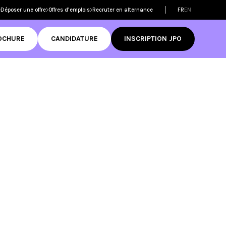
Déposer une offre
Offres d’emplois
Recruter en alternance
FR
EN
OCHURE
CANDIDATURE
INSCRIPTION JPO
Filtrer les
formations
dmission
ame
 réussir son
mer
D
tive Design
RNCP
ame
Découvrir
ditations
té