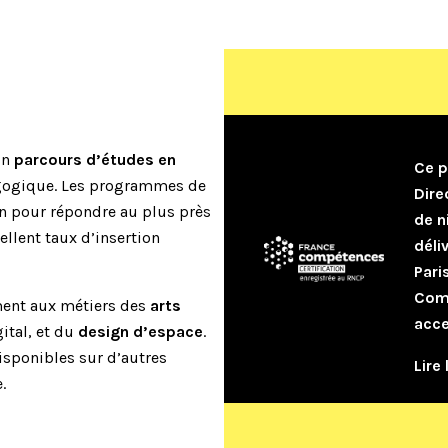
un
parcours d’études en
Ce p
agogique. Les programmes de
Dire
n pour répondre au plus près
de n
ellent taux d’insertion
déli
Pari
Comp
ment aux métiers des
arts
acce
gital, et du
design d’espace
.
isponibles sur d’autres
Lire 
.