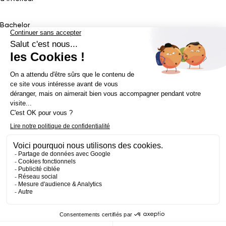
Bachelor
Bachelor Design Graphique
Bachelor Architecture d’intérieur
Bachelor Conception UI (en alternance)
Bachelor Cinéma
d’Animation 2D/3D
Bachelor Game
&
Interactive Design
Bachelor Game
Mastère
Mastères en Direction Artistique
Mastère Architecture
d’intérieur
&
Scénographie (en alternance)
Mastère UX/UI Design
(en alternance)
Mastère Webdesigner (en alternance)
Mastère
Cinéma d’Animation
Mastère Game
Établissement d’enseignement supérieur privé - ECV 2019 ©
Mentions légales
Politique de confidentialité
Conditions Générales de Ventes
Contact Presse
Réalisé par
La Jungle