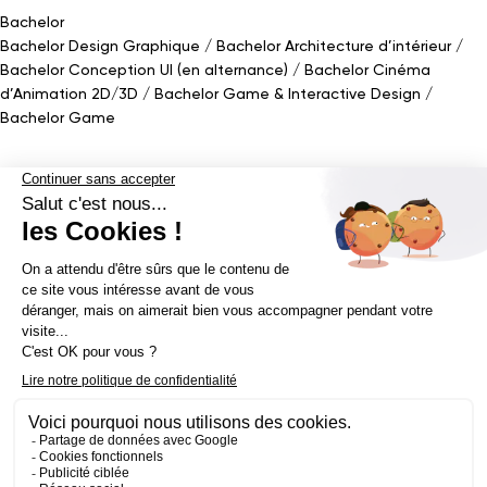
Bachelor
Bachelor Design Graphique
Bachelor Architecture d’intérieur
Bachelor Conception UI (en alternance)
Bachelor Cinéma
d’Animation 2D/3D
Bachelor Game
&
Interactive Design
Bachelor Game
Mastère
Mastères en Direction Artistique
Mastère Architecture
d’intérieur
&
Scénographie (en alternance)
Mastère UX/UI Design
(en alternance)
Mastère Webdesigner (en alternance)
Mastère
Cinéma d’Animation
Mastère Game
Établissement d’enseignement supérieur privé - ECV 2019 ©
Mentions légales
Politique de confidentialité
Conditions Générales de Ventes
Contact Presse
Réalisé par
La Jungle
@ecv2026