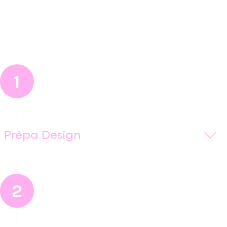
1
Prépa Design
Cette année de Prépa Design est conçue comme une
année d’apprentissage et d’immersion dans la
spécialité Design. Elle vise à apporter différentes
2
connaissances et apprendre les
bases en dessin
,
en
créativité
et en
arts appliqués
afin
de
s’orienter vers les métiers du design