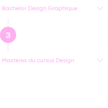
Bachelor Design Graphique
Le Bachelor
Design Graphique
vous forme aux
En savoir plus
nouvelles techniques et outils indispensables à la
mise en place d’une
communication
3
visuelle
efficace et innovante
En savoir plus
Mastères du cursus Design
Les Mastères du cursus Design sont tournés autour
de la Direction Artistique en Design Graphique ou en
Design Digital. Ce sont
des formations en deux ans
qui s’adressent aux étudiants créatifs souhaitant
maîtriser tous les aspects d’un
projet de
création
et
développer leur polyvalence
ainsi que