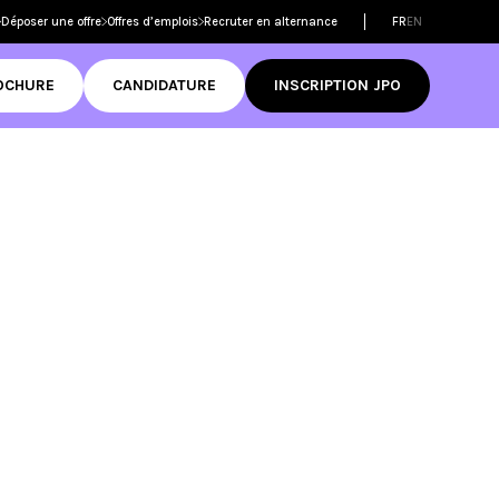
Déposer une offre
Offres d’emplois
Recruter en alternance
FR
EN
OCHURE
CANDIDATURE
INSCRIPTION JPO
Filtrer les
formations
dmission
ame
 réussir son
mer
D
tive Design
RNCP
ame
Découvrir
ditations
té