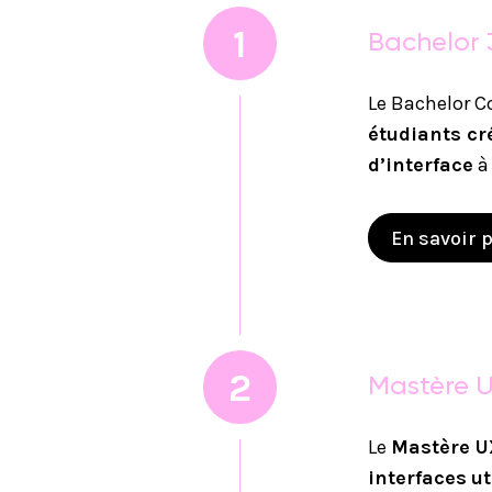
1
Bachelor 
Le Bachelor C
étudiants cr
d’interface
à 
En savoir 
2
Mastère U
Le
Mastère U
interfaces
ut