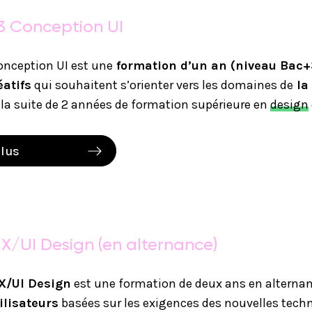
3 Conception UI
onception UI est une
formation d’un an (niveau Bac+
éatifs
qui souhaitent s’orienter vers les domaines de
la 
la suite de 2 années de formation supérieure en
design
plus
X/UI Design (en alternance)
X/UI Design
est une formation de deux ans en alternan
ilisateurs
basées sur les exigences des nouvelles tech