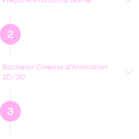
Prépa Animation & Game
Cette année de Prépa Animation & Game est conçue
comme une année d’apprentissage et d’immersion
dans les spécialité Animation & Game. Elle vise à
2
apporter différentes
connaissances et techniques
académiques
et permet une première
sensibilisation à la culture de l’image liée au
cinéma d’animation et aux jeux vidéo
.
Bachelor Cinéma d'Animation
2D/3D
En savoir plus
Le Bachelor Cinéma d’Animation 2D/3D s’effectue en
2 ans. Deux années durant lesquelles l’étudiant
apprend les
bases fondamentales de l’animation
3
et de la création numérique
avant de poursuivre
sur la création d’un
premier court-métrage en
équipe
, en animation 3D ou 2D en troisième année.