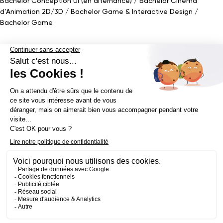
Bachelor Conception UI (en alternance)
Bachelor Cinéma
d’Animation 2D/3D
Bachelor Game
&
Interactive Design
Bachelor Game
Mastère
Mastères en Direction Artistique
Mastère Architecture
d’intérieur
&
Scénographie (en alternance)
Mastère UX/UI Design
(en alternance)
Mastère Webdesigner (en alternance)
Mastère
Cinéma d’Animation
Mastère Game
Établissement d’enseignement supérieur privé - ECV 2019 ©
Mentions légales
Politique de confidentialité
Conditions Générales de Ventes
Contact Presse
Réalisé par
La Jungle
@ecv2026