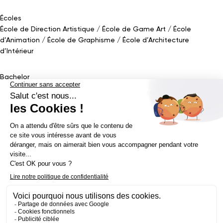
Écoles
École de Direction Artistique
École de Game Art
École
d’Animation
École de Graphisme
École d’Architecture
d’Intérieur
Bachelor
Bachelor Design Graphique
Bachelor Architecture d’intérieur
Bachelor Conception UI (en alternance)
Bachelor Cinéma
d’Animation 2D/3D
Bachelor Game
&
Interactive Design
Bachelor Game
Mastère
Mastères en Direction Artistique
Mastère Architecture
d’intérieur
&
Scénographie (en alternance)
Mastère UX/UI Design
(en alternance)
Mastère Webdesigner (en alternance)
Mastère
Cinéma d’Animation
Mastère Game
Établissement d’enseignement supérieur privé - ECV 2019 ©