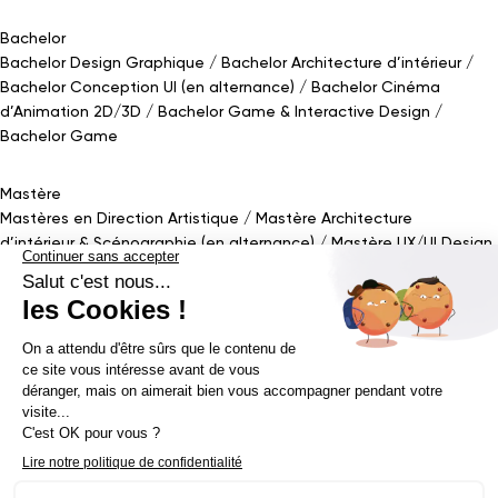
Bachelor
Bachelor Design Graphique
Bachelor Architecture d’intérieur
Bachelor Conception UI (en alternance)
Bachelor Cinéma
d’Animation 2D/3D
Bachelor Game
&
Interactive Design
Bachelor Game
Mastère
Mastères en Direction Artistique
Mastère Architecture
d’intérieur
&
Scénographie (en alternance)
Mastère UX/UI Design
(en alternance)
Mastère Webdesigner (en alternance)
Mastère
Cinéma d’Animation
Mastère Game
Établissement d’enseignement supérieur privé - ECV 2019 ©
Mentions légales
Politique de confidentialité
Conditions Générales de Ventes
Contact Presse
Réalisé par
La Jungle
@ecv2026