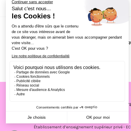
NOS CAMPUS
Écoles
Paris
Bordeaux
École de Direction Artisti
Nantes
Lille
Aix-en-Provence
Strasbourg
Établissement d’enseignement supérieur privé - EC