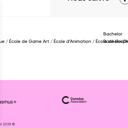
Bachelor
que
École de Game Art
École d’Animation
École de Grap
Bachelor D
V 2019 ©