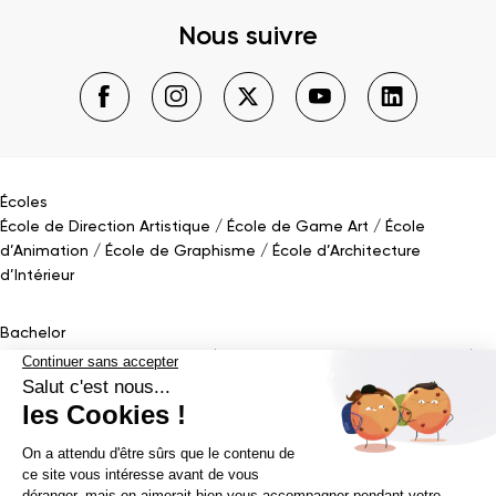
Nous suivre
Écoles
École de Direction Artistique
École de Game Art
École
d’Animation
École de Graphisme
École d’Architecture
d’Intérieur
Bachelor
Bachelor Design Graphique
Bachelor Architecture d’intérieur
Bachelor Conception UI (en alternance)
Bachelor Cinéma
d’Animation 2D/3D
Bachelor Game
&
Interactive Design
Bachelor Game
Mastère