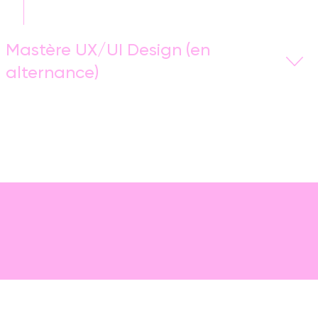
supérieure en
design
ou digital.
Mastère UX/UI Design (en
En savoir plus
alternance)
Le
Mastère UX/UI Design
est une formation de deux
ans en alternance spécialisée dans la construction
des
interfaces
utilisateurs
basées sur les exigences
des nouvelles technologies et des
comportements
digitaux
.
En savoir plus