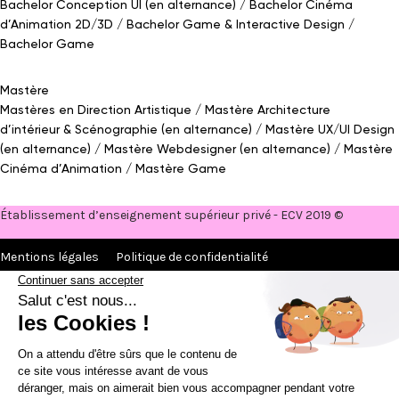
Bachelor Conception UI (en alternance)
Bachelor Cinéma
d’Animation 2D/3D
Bachelor Game
&
Interactive Design
Bachelor Game
Mastère
Mastères en Direction Artistique
Mastère Architecture
d’intérieur
&
Scénographie (en alternance)
Mastère UX/UI Design
(en alternance)
Mastère Webdesigner (en alternance)
Mastère
Cinéma d’Animation
Mastère Game
Établissement d’enseignement supérieur privé - ECV 2019 ©
Mentions légales
Politique de confidentialité
Conditions Générales de Ventes
Contact Presse
Réalisé par
La Jungle
@ecv2026