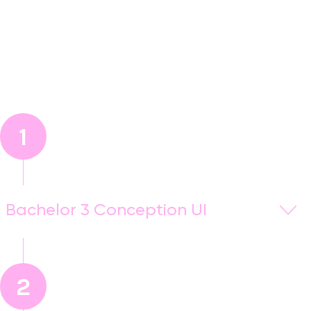
1
Bachelor 3 Conception UI
Le Bachelor Conception UI est une
formation d’un
an (niveau Bac+3)
en alternance qui s’adresse aux
étudiants créatifs
qui souhaitent s’orienter vers les
2
domaines de
la création digitale
et du
design
d’interface
à la suite de 2 années de formation