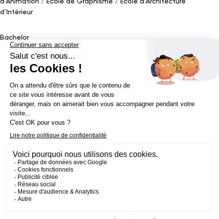
d’Animation
École de Graphisme
École d’Architecture
d’Intérieur
Bachelor
Bachelor Design Graphique
Bachelor Architecture d’intérieur
Bachelor Conception UI (en alternance)
Bachelor Cinéma
d’Animation 2D/3D
Bachelor Game
&
Interactive Design
Bachelor Game
Mastère
Mastères en Direction Artistique
Mastère Architecture
d’intérieur
&
Scénographie (en alternance)
Mastère UX/UI Design
(en alternance)
Mastère Webdesigner (en alternance)
Mastère
Cinéma d’Animation
Mastère Game
Établissement d’enseignement supérieur privé - ECV 2019 ©
Mentions légales
Politique de confidentialité
Conditions Générales de Ventes
Contact Presse