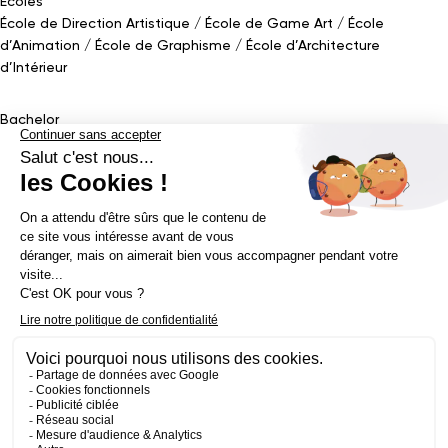
Écoles
École de Direction Artistique
École de Game Art
École
d’Animation
École de Graphisme
École d’Architecture
d’Intérieur
Bachelor
Bachelor Design Graphique
Bachelor Architecture d’intérieur
Bachelor Conception UI (en alternance)
Bachelor Cinéma
d’Animation 2D/3D
Bachelor Game
&
Interactive Design
Bachelor Game
Mastère
Mastères en Direction Artistique
Mastère Architecture
d’intérieur
&
Scénographie (en alternance)
Mastère UX/UI Design
(en alternance)
Mastère Webdesigner (en alternance)
Mastère
Cinéma d’Animation
Mastère Game
Établissement d’enseignement supérieur privé - ECV 2019 ©
Mentions légales
Politique de confidentialité