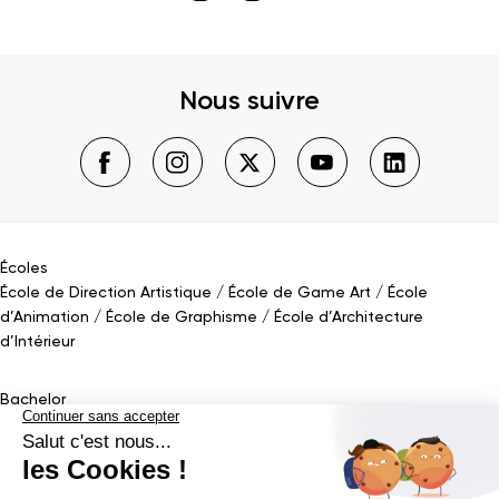
Nous suivre
Écoles
École de Direction Artistique
École de Game Art
École
d’Animation
École de Graphisme
École d’Architecture
d’Intérieur
Bachelor
Bachelor Design Graphique
Bachelor Architecture d’intérieur
Bachelor Conception UI (en alternance)
Bachelor Cinéma
d’Animation 2D/3D
Bachelor Game
&
Interactive Design
Bachelor Game